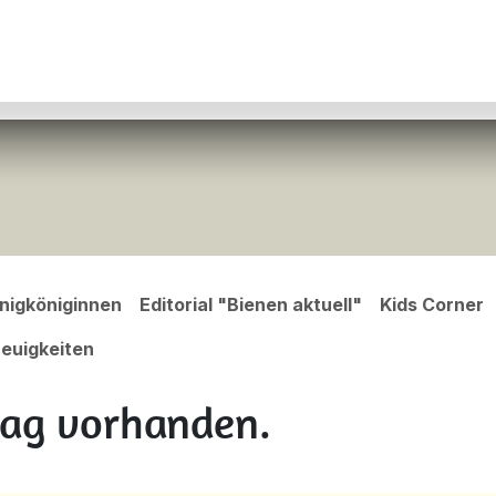
r ImkerInnen
Referate & Kontakte
Über uns
nigköniginnen
Editorial "Bienen aktuell"
Kids Corner
euigkeiten
rag vorhanden.