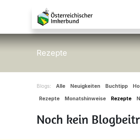
Zum Inhalt springen
Service fü
Rezepte
Blogs:
Alle
Neuigkeiten
Buchtipp
Ho
Rezepte
Monatshinweise
Rezepte
N
Noch kein Blogbeit