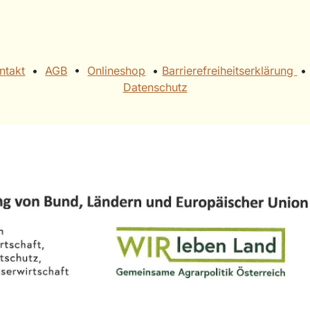
ntakt
•
AGB
• ​
Onlineshop
• ​
Barrierefreiheitserklärung
• ​
Datenschutz