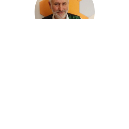
Beirat
Konrad Sauerschnig
Oberösterreich