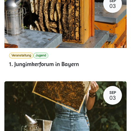
SEP
03
Veranstaltung
Jugend
1. Jungimkerforum in Bayern
SEP
03