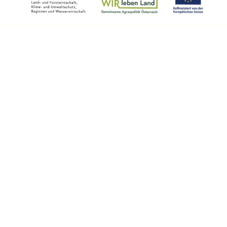
Startseite
• ​
Kontakt
•
AGB
• ​
Onlineshop
• ​
Barrierefreiheitserklärung
• ​​
Impressum
• ​
Datenschutz