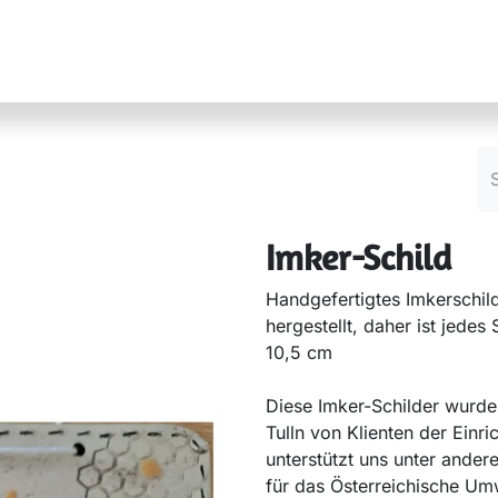
r ImkerInnen
Referate & Kontakte
Über uns
Imker-Schild
Handgefertigtes Imkerschild
hergestellt, daher ist jede
10,5 cm
Diese Imker-Schilder wurden
Tulln von Klienten der Einri
unterstützt uns unter ande
für das Österreichische Um