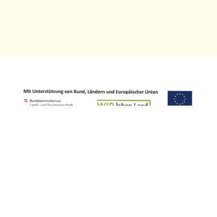
Startseite
• ​
Kontakt
•
AGB
• ​
Onlineshop
• ​
Barrierefreiheitserklärung
• ​​
Impressum
• ​
Datenschutz