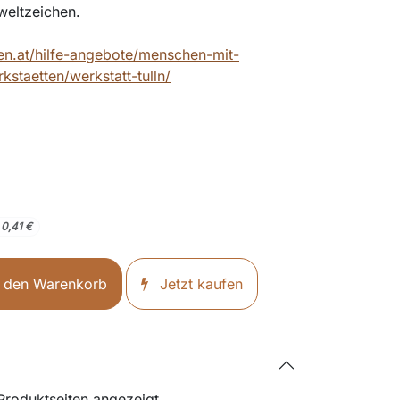
weltzeichen.
ten.at/hilfe-angebote/menschen-mit-
staetten/werkstatt-tulln/
0,41
€
 den Warenkorb
Jetzt kaufen
 Produktseiten angezeigt.