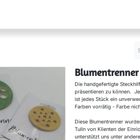
r ImkerInnen
Referate & Kontakte
Über uns
Blumentrenner
Die handgefertigte Steckhil
präsentieren zu können. Jed
ist jedes Stück ein unverwe
Farben vorrätig - Farbe nich
Diese Blumentrenner wurden
Tulln von Klienten der Einri
unterstützt uns unter ande