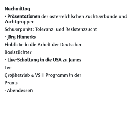
Nachmittag
• Präsentationen
der österreichischen Zuchtverbände und
Zuchtgruppen
Schwerpunkt: Toleranz- und Resistenzzucht
•
Jörg Hinnerks
Einblicke in die Arbeit der Deutschen
Basiszüchter
•
Live-Schaltung in die USA
zu James
Lee
Großbetrieb & VSH-Programm in der
Praxis
· Abendesse
n
ab
19:00 Uhr – Höhepunkt der
Veranstaltung
Große Diskussionsrunde
mit Moderation
Teilnehmer: Paul Jungels, Eugen Neuhauser, Harald Singer,
Harald Strommer, Werner Gerdes, Alois Wallner, Klaus
Fehrenbach