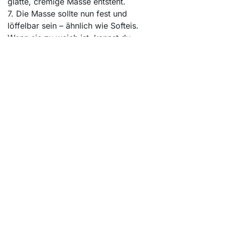
glatte, cremige Masse entsteht.
7. Die Masse sollte nun fest und
löffelbar sein – ähnlich wie Softeis.
Wenn sie zu weich ist, kannst du
sie für ca. 30 Minuten ins Gefrierfach
stellen. Wenn sie zu hart ist,
einfach einen kleinen Schuss
Joghurt oder Wasser dazugeben
und nochmals mixen.
8. Mit einem Eisportionierer Kugeln
formen und in Schalen oder Waffeln
anrichten.